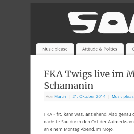
Music please
Attitude & Politics
O
FKA Twigs live im M
Schamanin
Von
Martin
|
21. Oktober 2014
|
Music plea
FKA -
f
it,
k
ann was,
a
nziehend. Also genau di
nächste Sau durch den Ort der Aufmerksamk
an einem Montag Abend, im Mojo.