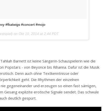
exy #fkatwigs #concert #mojo
estspiel) on
Okt 10, 2014 at 2:44 PDT
 Tahliah Barnett ist keine Sängerin-Schauspielerin wie die
on Popstars - von Beyonce bis Rihanna. Dafür ist die Musik
.. erotisch. Denn auch ohne Textkenntnisse oder
Körperlichkeit geht. Die Rhythmen der einzelnen
r nie gegeneinander und erzeugen so einen fast sämigen,
Gesang explizite erotische Signale sendet. Das schwule
uch deutlich gespürt.