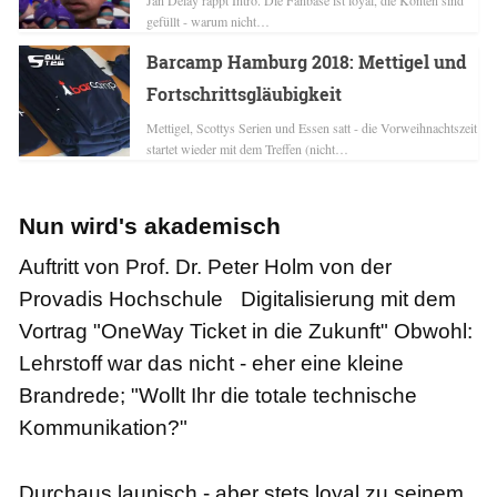
Jan Delay rappt Intro. Die Fanbase ist loyal, die Konten sind
gefüllt - warum nicht…
Barcamp Hamburg 2018: Mettigel und
Fortschrittsgläubigkeit
Mettigel, Scottys Serien und Essen satt - die Vorweihnachtszeit
startet wieder mit dem Treffen (nicht…
Nun wird's akademisch
Auftritt von Prof. Dr. Peter Holm von der
Provadis Hochschule Digitalisierung mit dem
Vortrag "OneWay Ticket in die Zukunft"
Obwohl:
Lehrstoff war das nicht - eher eine kleine
Brandrede; "Wollt Ihr die totale technische
Kommunikation?"
Durchaus launisch - aber stets loyal zu seinem