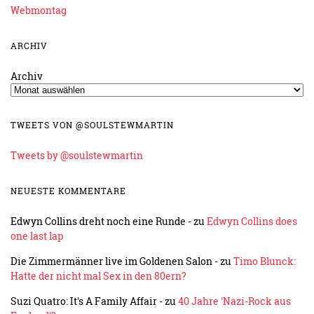
Webmontag
ARCHIV
Archiv
TWEETS VON @SOULSTEWMARTIN
Tweets by @soulstewmartin
NEUESTE KOMMENTARE
Edwyn Collins dreht noch eine Runde -
zu
Edwyn Collins does
one last lap
Die Zimmermänner live im Goldenen Salon -
zu
Timo Blunck:
Hatte der nicht mal Sex in den 80ern?
Suzi Quatro: It's A Family Affair -
zu
40 Jahre 'Nazi-Rock aus