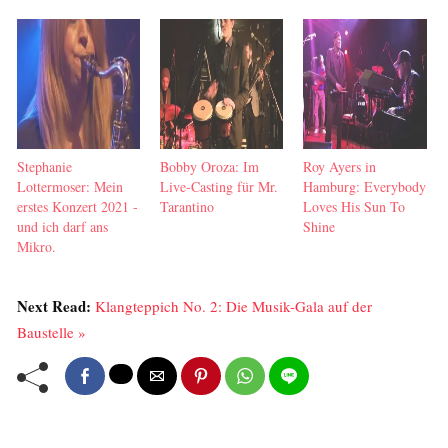
Stephanie
Bobby Oroza: Im
Roy Ayers in
Lottermoser: Mein
Live-Casting für Mr.
Hamburg: Everybody
erstes Konzert 2021 -
Tarantino
Loves His Sun To
und ich darf ans
Shine
Mikro.
Next Read:
Klangteppich No. 2: Die Musik-Gala auf der
Baustelle »