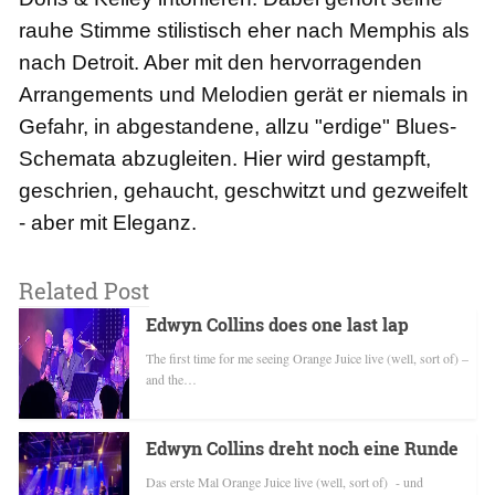
rauhe Stimme stilistisch eher nach Memphis als
nach Detroit. Aber mit den hervorragenden
Arrangements und Melodien gerät er niemals in
Gefahr, in abgestandene, allzu "erdige" Blues-
Schemata abzugleiten. Hier wird gestampft,
geschrien, gehaucht, geschwitzt und gezweifelt
- aber mit Eleganz.
Related Post
Edwyn Collins does one last lap
The first time for me seeing Orange Juice live (well, sort of) –
and the…
Edwyn Collins dreht noch eine Runde
Das erste Mal Orange Juice live (well, sort of) - und